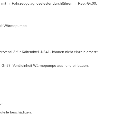
le“ mit → Fahrzeugdiagnosetester durchführen → Rep.-Gr.00;
nheit Wärmepumpe
rrventil 3 für Kältemittel -N641- können nicht einzeln ersetzt
Gr.87; Ventileinheit Wärmepumpe aus- und einbauen.
en.
auteile beschädigen.