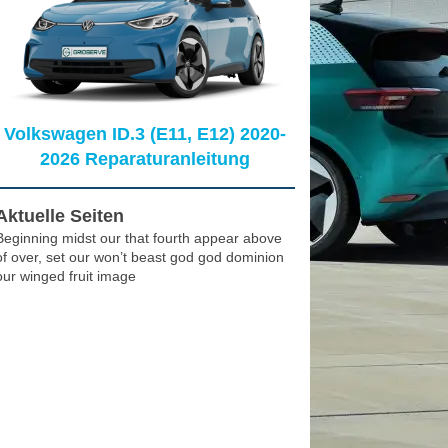
Volkswagen ID.3 (E11, E12) 2020-
2026 Reparaturanleitung
Aktuelle Seiten
Beginning midst our that fourth appear above
of over, set our won’t beast god god dominion
our winged fruit image