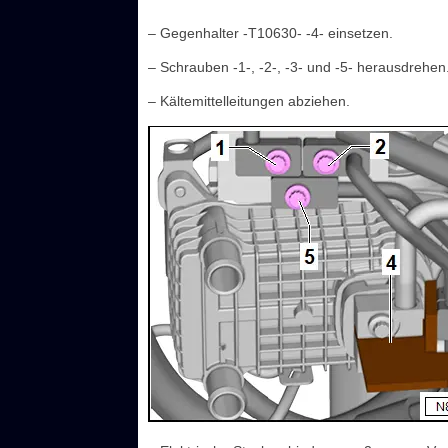
– Gegenhalter -T10630- -4- einsetzen.
– Schrauben -1-, -2-, -3- und -5- herausdrehen
– Kältemittelleitungen abziehen.