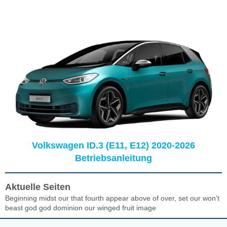
Volkswagen ID.3 (E11, E12) 2020-2026
Betriebsanleitung
Aktuelle Seiten
Beginning midst our that fourth appear above of over, set our won’t
beast god god dominion our winged fruit image