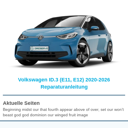
Volkswagen ID.3 (E11, E12) 2020-2026
Reparaturanleitung
Aktuelle Seiten
Beginning midst our that fourth appear above of over, set our won’t
beast god god dominion our winged fruit image