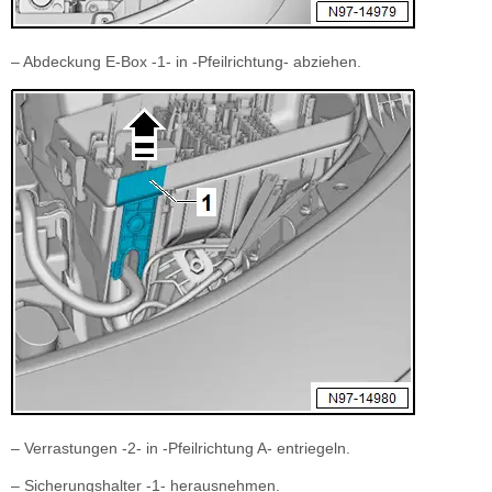
– Abdeckung E-Box -1- in -Pfeilrichtung- abziehen.
– Verrastungen -2- in -Pfeilrichtung A- entriegeln.
– Sicherungshalter -1- herausnehmen.