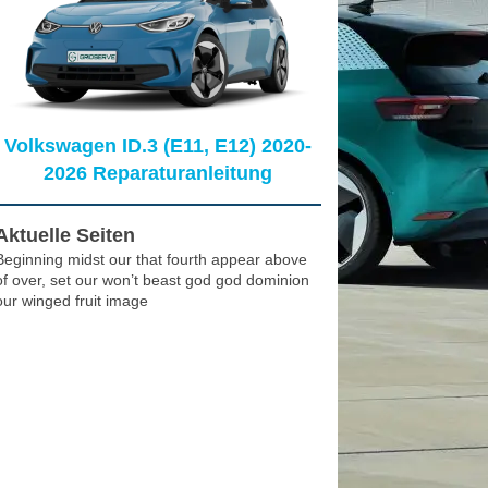
Volkswagen ID.3 (E11, E12) 2020-
2026 Reparaturanleitung
Aktuelle Seiten
Beginning midst our that fourth appear above
of over, set our won’t beast god god dominion
our winged fruit image