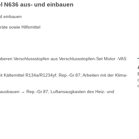
tel N636 aus- und einbauen
nd einbauen
te sowie Hilfsmittel
auberen Verschlussstopfen aus Verschlussstopfen-Set Motor -VAS
t Kältemittel R134a/R1234yf; Rep.-Gr.87; Arbeiten mit der Klima-
 ausbauen → Rep.-Gr.87; Luftansaugkasten des Heiz- und