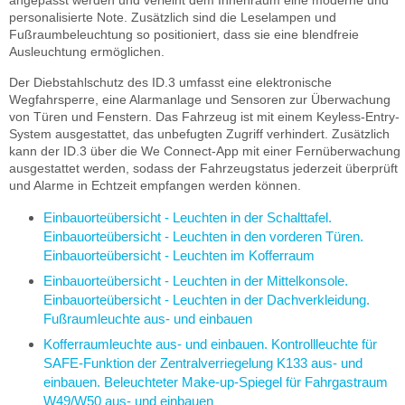
angepasst werden und verleiht dem Innenraum eine moderne und
personalisierte Note. Zusätzlich sind die Leselampen und
Fußraumbeleuchtung so positioniert, dass sie eine blendfreie
Ausleuchtung ermöglichen.
Der Diebstahlschutz des ID.3 umfasst eine elektronische
Wegfahrsperre, eine Alarmanlage und Sensoren zur Überwachung
von Türen und Fenstern. Das Fahrzeug ist mit einem Keyless-Entry-
System ausgestattet, das unbefugten Zugriff verhindert. Zusätzlich
kann der ID.3 über die We Connect-App mit einer Fernüberwachung
ausgestattet werden, sodass der Fahrzeugstatus jederzeit überprüft
und Alarme in Echtzeit empfangen werden können.
Einbauorteübersicht - Leuchten in der Schalttafel.
Einbauorteübersicht - Leuchten in den vorderen Türen.
Einbauorteübersicht - Leuchten im Kofferraum
Einbauorteübersicht - Leuchten in der Mittelkonsole.
Einbauorteübersicht - Leuchten in der Dachverkleidung.
Fußraumleuchte aus- und einbauen
Kofferraumleuchte aus- und einbauen. Kontrollleuchte für
SAFE-Funktion der Zentralverriegelung K133 aus- und
einbauen. Beleuchteter Make-up-Spiegel für Fahrgastraum
W49/W50 aus- und einbauen