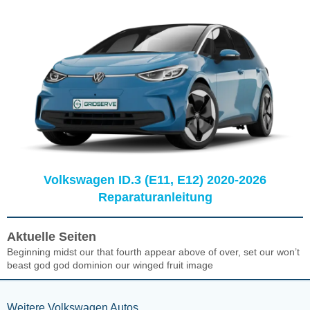
Volkswagen ID.3 (E11, E12) 2020-2026
Reparaturanleitung
Aktuelle Seiten
Beginning midst our that fourth appear above of over, set our won’t
beast god god dominion our winged fruit image
Weitere Volkswagen Autos