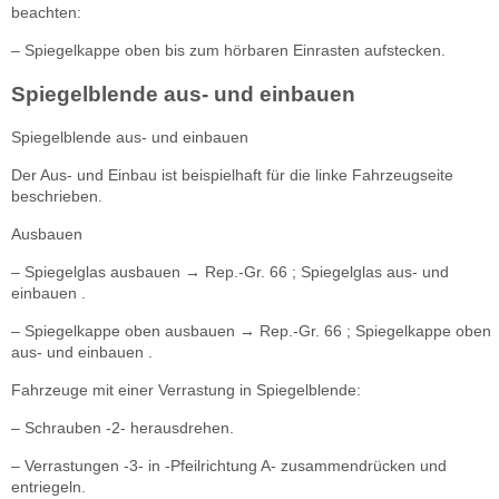
beachten:
– Spiegelkappe oben bis zum hörbaren Einrasten aufstecken.
Spiegelblende aus- und einbauen
Spiegelblende aus- und einbauen
Der Aus- und Einbau ist beispielhaft für die linke Fahrzeugseite
beschrieben.
Ausbauen
– Spiegelglas ausbauen → Rep.-Gr. 66 ; Spiegelglas aus- und
einbauen .
– Spiegelkappe oben ausbauen → Rep.-Gr. 66 ; Spiegelkappe oben
aus- und einbauen .
Fahrzeuge mit einer Verrastung in Spiegelblende:
– Schrauben -2- herausdrehen.
– Verrastungen -3- in -Pfeilrichtung A- zusammendrücken und
entriegeln.