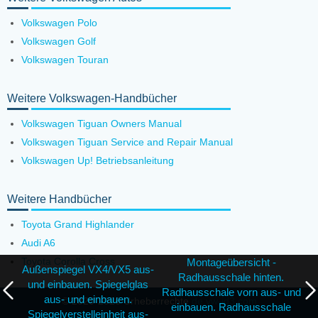
Volkswagen Polo
Volkswagen Golf
Volkswagen Touran
Weitere Volkswagen-Handbücher
Volkswagen Tiguan Owners Manual
Volkswagen Tiguan Service and Repair Manual
Volkswagen Up! Betriebsanleitung
Weitere Handbücher
Toyota Grand Highlander
Audi A6
Toyota Corolla Cross
Montageübersicht -
Außenspiegel VX4/VX5 aus-
Radhausschale hinten.
und einbauen. Spiegelglas
Radhausschale vorn aus- und
aus- und einbauen.
© 2020-2026 Urheberrechte
de.vw-id3.com
einbauen. Radhausschale
Spiegelverstelleinheit aus-