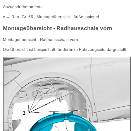
Anzugsdrehmomente
♦ → Rep.-Gr. 66 ; Montageübersicht - Außenspiegel
Montageübersicht - Radhausschale vorn
Montageübersicht - Radhausschale vorn
Die Übersicht ist beispielhaft für die linke Fahrzeugseite dargestellt