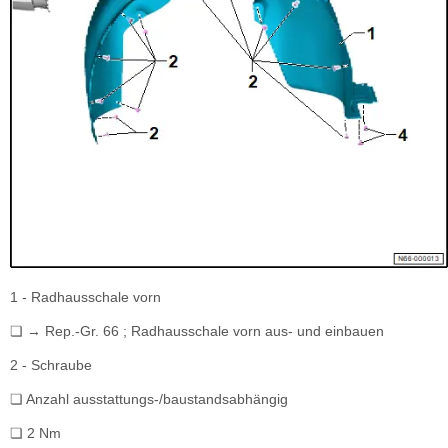
1 - Radhausschale vorn
❏ → Rep.-Gr. 66 ; Radhausschale vorn aus- und einbauen
2 - Schraube
❏ Anzahl ausstattungs-/baustandsabhängig
❏ 2 Nm