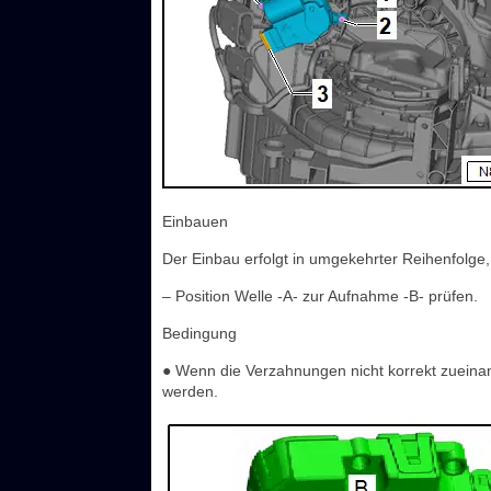
Einbauen
Der Einbau erfolgt in umgekehrter Reihenfolge
– Position Welle -A- zur Aufnahme -B- prüfen.
Bedingung
● Wenn die Verzahnungen nicht korrekt zueinande
werden.