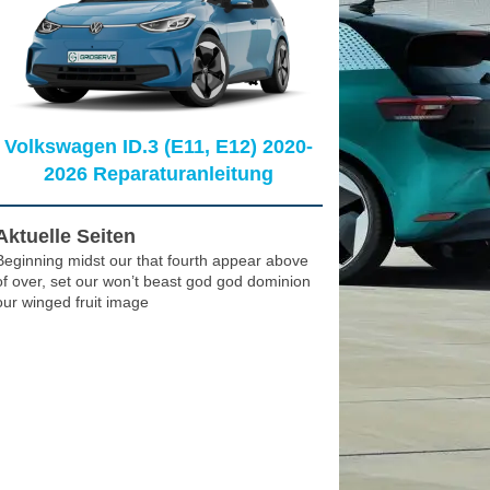
Volkswagen ID.3 (E11, E12) 2020-
2026 Reparaturanleitung
Aktuelle Seiten
Beginning midst our that fourth appear above
of over, set our won’t beast god god dominion
our winged fruit image