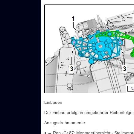
Einbauen
Der Einbau erfolgt in umgekehrter Reihenfolge
Anzugsdrehmomente
♦ → Rep.-Gr.87; Montageübersicht - Stellmotor