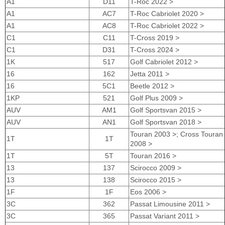
A1
D11
T-Roc 2022 >
A1
AC7
T-Roc Cabriolet 2020 >
A1
AC8
T-Roc Cabriolet 2022 >
C1
C11
T-Cross 2019 >
C1
D31
T-Cross 2024 >
1K
517
Golf Cabriolet 2012 >
16
162
Jetta 2011 >
16
5C1
Beetle 2012 >
1KP
521
Golf Plus 2009 >
AUV
AM1
Golf Sportsvan 2015 >
AUV
AN1
Golf Sportsvan 2018 >
Touran 2003 >; Cross Touran
1T
1T
2008 >
1T
5T
Touran 2016 >
13
137
Scirocco 2009 >
13
138
Scirocco 2015 >
1F
1F
Eos 2006 >
3C
362
Passat Limousine 2011 >
3C
365
Passat Variant 2011 >