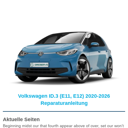
Volkswagen ID.3 (E11, E12) 2020-2026
Reparaturanleitung
Aktuelle Seiten
Beginning midst our that fourth appear above of over, set our won’t