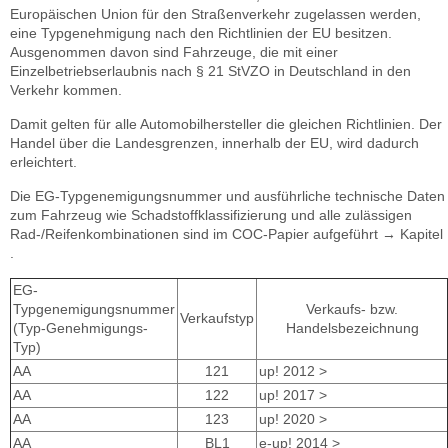
Europäischen Union für den Straßenverkehr zugelassen werden,
eine Typgenehmigung nach den Richtlinien der EU besitzen.
Ausgenommen davon sind Fahrzeuge, die mit einer
Einzelbetriebserlaubnis nach § 21 StVZO in Deutschland in den
Verkehr kommen.
Damit gelten für alle Automobilhersteller die gleichen Richtlinien. Der
Handel über die Landesgrenzen, innerhalb der EU, wird dadurch
erleichtert.
Die EG-Typgenemigungsnummer und ausführliche technische Daten
zum Fahrzeug wie Schadstoffklassifizierung und alle zulässigen
Rad-/Reifenkombinationen sind im COC-Papier aufgeführt → Kapitel
.
EG-
Typgenemigungsnummer
Verkaufs- bzw.
Verkaufstyp
(Typ-Genehmigungs-
Handelsbezeichnung
Typ)
AA
121
up! 2012 >
AA
122
up! 2017 >
AA
123
up! 2020 >
AA
BL1
e-up! 2014 >