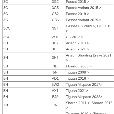
3C
3G2
Passat 2015 >
3C
3G5
Passat Variant 2015 >
3C
CB2
Passat 2019 >
3C
CB5
Passat Variant 2019 >
Passat CC 2009 >, CC 2010
3CC
357
>
3CC
358
CC 2012 >
3H
3H7
Arteon 2018 >
3H
3H8
Arteon 2021 >
Arteon Shooting Brake 2021
3H
3H9
>
3D
3D
Phaeton 2003 >
5N
5N
Tiguan 2008 >
5N
AD1
Tiguan 2016 >
5N
BW2
Tiguan Allspace 2017>
5N
AX1
Tiguan 2021>
5N
BJ2
Tiguan Allspace 2022>
Sharan 2011 >, Sharan 2016
7N
7N
>
Touareg 2010 >, Touareg