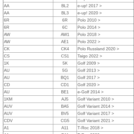
AA
BL2
e-up! 2017 >
AA
BL3
e-up! 2020 >
6R
6R
Polo 2010 >
6R
6C
Polo 2014 >
AW
AW1
Polo 2018 >
AW
AE1
Polo 2022 >
CK
CK4
Polo Russland 2020 >
CS
CS1
Taigo 2022 >
1K
5K
Golf 2009 >
AU
5G
Golf 2013 >
AU
BQ1
Golf 2017 >
CD
CD1
Golf 2020 >
AU
BE1
e-Golf 2014 >
1KM
AJ5
Golf Variant 2010 >
AUV
BA5
Golf Variant 2014 >
AUV
BV5
Golf Variant 2017 >
CDV
CG5
Golf Variant 2021 >
A1
A11
T-Roc 2018 >